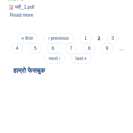
भदौ_1.pdf
Read more
about आ.व. २०८२/२३ को भाद्र महिनाको
Pages
« first
‹ previous
1
2
3
4
5
6
7
8
9
…
next ›
last »
हाम्राे फेसबुक