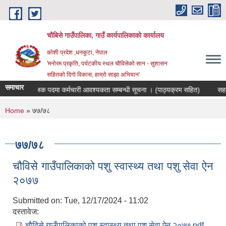
Skip to main content
चौबिसे गाउँपालिका, गाउँ कार्यपालिकाको कार्यालय
कोशी प्रदेश ,धनकुटा, नेपाल
'मनोरम प्रकृति, पर्यटकीय स्थल चौविसेको सान - सुशासन
सहितको दिगो विकास, हाम्रो साझा अभियान'
समाचार
रोजगार संयोजक पदमा कर्मचारी आवश्यकता सम्बन्धी सूचना । (पाठ्यक्रम सहित)
सहकार
You are here
Home
» ७७/७८
७७/७८
चौविसे गाउँपालिकाको पशु स्वास्थ्य तथा पशु सेवा ऐन
२०७७
Submitted on:
Tue, 12/17/2024 - 11:02
दस्तावेज:
चौविसे गाउँपालिकाको पशु स्वास्थ्य तथा पशु सेवा ऐन २०७७.pdf