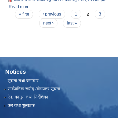
Read more
about चौविसे गाउँपालिकाको पशु स्वास्थ्य तथा पशु सेवा ऐन
Pages
२०७७
« first
‹ previous
1
2
3
next ›
last »
Notices
सूचना तथा समाचार
सार्वजनिक खरीद /बोलपत्र सूचना
ऐन, कानून तथा निर्देशिका
कर तथा शुल्कहरु