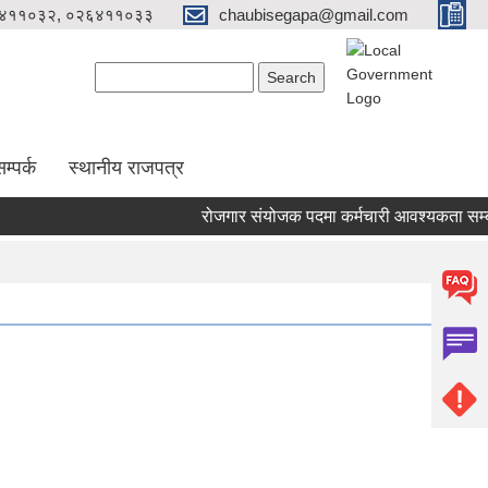
४११०३२, ०२६४११०३३
chaubisegapa@gmail.com
Search form
Search
म्पर्क
स्थानीय राजपत्र
रोजगार संयोजक पदमा कर्मचारी आवश्यकता सम्बन्ध