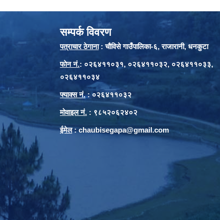
सम्पर्क विवरण
पत्राचार ठेगाना
: चौविसे गाउँपालिका-६, राजारानी, धनकुटा
फाेन नं.
: ०२६४११०३१, ०२६४११०३२, ०२६४११०३३,
०२६४११०३४
फ्याक्स नं.
: ०२६४११०३२
मोवाइल नं.
: ९८५२०६२४०२
ईमेल
:
chaubisegapa@gmail.com