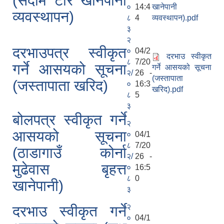
(सदाम टार खानेपानी
०
14:4
खानेपानी
व्यवस्थापन)
८
4
व्यवस्थापन).pdf
३
२
दरभाउपत्र स्वीकृत
०
04/2
दरभाउ स्वीकृत
८
7/20
गर्ने आसयको सूचना
गर्ने आसयको सूचना
२/
26 -
(जस्तापाता
(जस्तापाता खरिद)
०
16:3
खरिद).pdf
८
5
३
बोलपत्र स्वीकृत गर्ने
२
आसयको सूचना
०
04/1
८
7/20
(ठाडागाउँ कोर्ना
२/
26 -
मुढेवास बृहत्त
०
16:5
८
0
खानेपानी)
३
२
दरभाउ स्वीकृत गर्ने
०
04/1