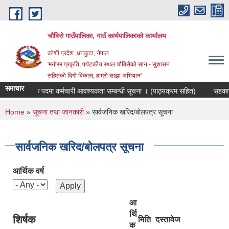
Skip to main content
चौबिसे गाउँपालिका, गाउँ कार्यपालिकाको कार्यालय
कोशी प्रदेश ,धनकुटा, नेपाल
'मनोरम प्रकृति, पर्यटकीय स्थल चौविसेको सान - सुशासन
सहितको दिगो विकास, हाम्रो साझा अभियान'
समाचार
जगार संयोजक पदमा कर्मचारी आवश्यकता सम्बन्धी सूचना । (पाठ्यक्रम सहित)
सहकारी स
You are here
Home
»
सूचना तथा जानकारी
» सार्वजनिक खरिद/बोलपत्र सूचना
सार्वजनिक खरिद/बोलपत्र सूचना
आर्थिक वर्ष
आ
र्थि
शिर्षक
मिति
दस्तावेज
क