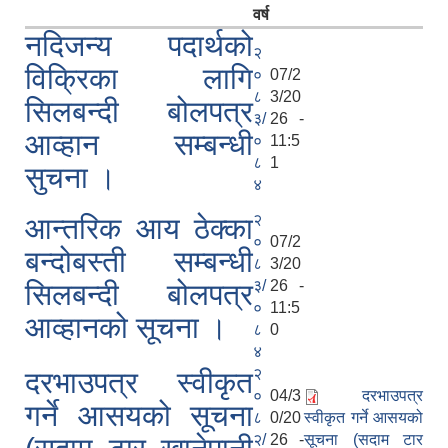
वर्ष
नदिजन्य पदार्थको
२
विक्रिका लागि
०
07/2
८
3/20
सिलबन्दी बोलपत्र
३/
26 -
आव्हान सम्बन्धी
०
11:5
८
1
सुचना ।
४
२
आन्तरिक आय ठेक्का
०
07/2
बन्दोबस्ती सम्बन्धी
८
3/20
३/
26 -
सिलबन्दी बोलपत्र
०
11:5
आव्हानको सूचना ।
८
0
४
२
दरभाउपत्र स्वीकृत
०
04/3
दरभाउपत्र
गर्ने आसयको सूचना
८
0/20
स्वीकृत गर्ने आसयको
२/
26 -
सूचना (सदाम टार