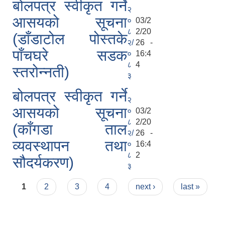
बोलपत्र स्वीकृत गर्ने
२
आसयको सूचना
०
03/2
८
2/20
(डाँडाटोल पोस्तके
२/
26 -
पाँचघरे सडक
०
16:4
८
4
स्तरोन्नती)
३
बोलपत्र स्वीकृत गर्ने
२
आसयको सूचना
०
03/2
८
2/20
(काँगडा ताल
२/
26 -
व्यवस्थापन तथा
०
16:4
८
2
सौदर्यकरण)
३
Pages
1
2
3
4
next ›
last »