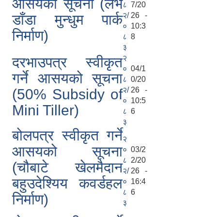
आसयको सूचना (लभ
८
7/20
२/
26 -
डाँडा मुन्धुम पार्क
०
10:3
निर्माण)
८
8
३
२
दरभाउपत्र स्वीकृत
०
04/1
गर्ने आसयको सूचना
८
0/20
२/
26 -
(50% Subsidy of
०
10:5
Mini Tiller)
८
6
३
बोलपत्र स्वीकृत गर्ने
२
आसयको सूचना
०
03/2
८
2/20
(चौबाटे खेलमैदान
२/
26 -
बहुउदेश्यिय कवर्डहल
०
16:4
८
6
निर्माण)
३