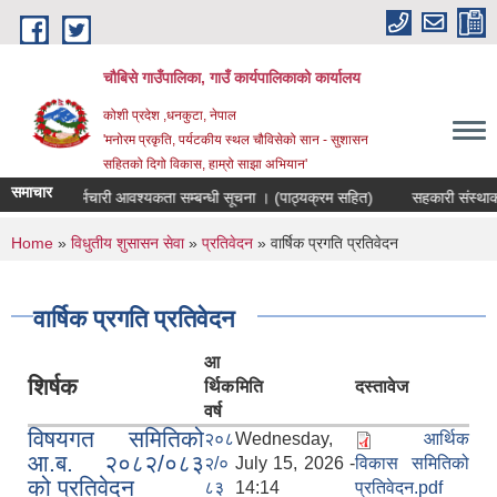
Skip to main content
चौबिसे गाउँपालिका, गाउँ कार्यपालिकाको कार्यालय
कोशी प्रदेश ,धनकुटा, नेपाल
'मनोरम प्रकृति, पर्यटकीय स्थल चौविसेको सान - सुशासन
सहितको दिगो विकास, हाम्रो साझा अभियान'
समाचार
ोजक पदमा कर्मचारी आवश्यकता सम्बन्धी सूचना । (पाठ्यक्रम सहित)
सहकारी संस्थाका 
You are here
Home
»
विधुतीय शुसासन सेवा
»
प्रतिवेदन
» वार्षिक प्रगति प्रतिवेदन
वार्षिक प्रगति प्रतिवेदन
आ
शिर्षक
र्थिक
मिति
दस्तावेज
वर्ष
विषयगत समितिको
२०८
Wednesday,
आर्थिक
आ.ब. २०८२/०८३
२/०
July 15, 2026 -
विकास समितिको
को प्रतिवेदन
८३
14:14
प्रतिवेदन.pdf