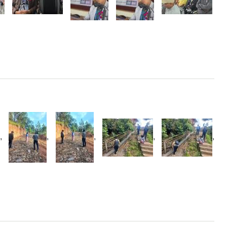
,
,
,
,
,