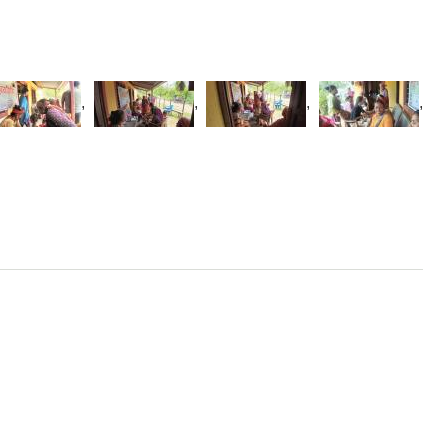
,
,
,
,