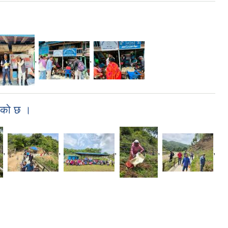
,
,
भएको छ ।
,
,
,
,
,