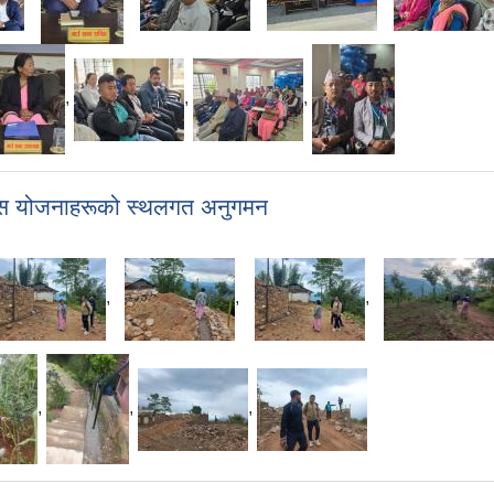
,
,
,
विकास योजनाहरूको स्थलगत अनुगमन
,
,
,
,
,
,