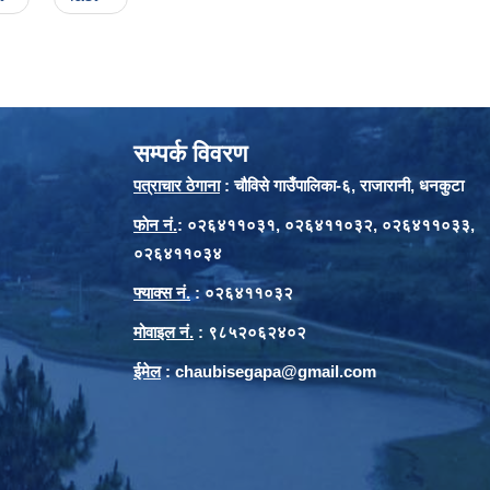
सम्पर्क विवरण
पत्राचार ठेगाना
: चौविसे गाउँपालिका-६, राजारानी, धनकुटा
फाेन नं.
: ०२६४११०३१, ०२६४११०३२, ०२६४११०३३,
०२६४११०३४
फ्याक्स नं.
: ०२६४११०३२
मोवाइल नं.
: ९८५२०६२४०२
ईमेल
:
chaubisegapa@gmail.com