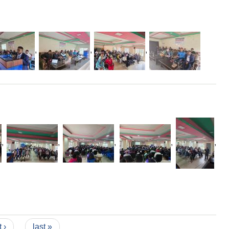
,
,
,
,
,
,
,
,
 ›
last »