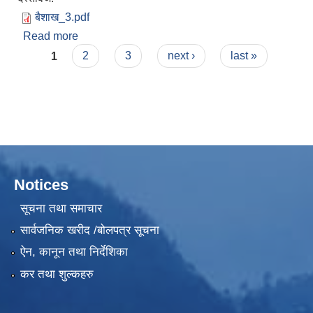
बैशाख_3.pdf
Read more
about आ.व. २०८२/८३ वैशाख महिनाको
Pages
1
2
3
next ›
last »
Notices
सूचना तथा समाचार
सार्वजनिक खरीद /बोलपत्र सूचना
ऐन, कानून तथा निर्देशिका
कर तथा शुल्कहरु