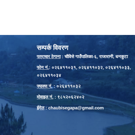
सम्पर्क विवरण
पत्राचार ठेगाना
: चौविसे गाउँपालिका-६, राजारानी, धनकुटा
फाेन नं.
: ०२६४११०३१, ०२६४११०३२, ०२६४११०३३,
०२६४११०३४
फ्याक्स नं.
: ०२६४११०३२
मोवाइल नं.
: ९८५२०६२४०२
ईमेल
:
chaubisegapa@gmail.com