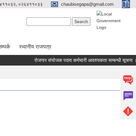
४११०३२, ०२६४११०३३
chaubisegapa@gmail.com
Search form
Search
म्पर्क
स्थानीय राजपत्र
रोजगार संयोजक पदमा कर्मचारी आवश्यकता सम्बन्धी सूचना । (प