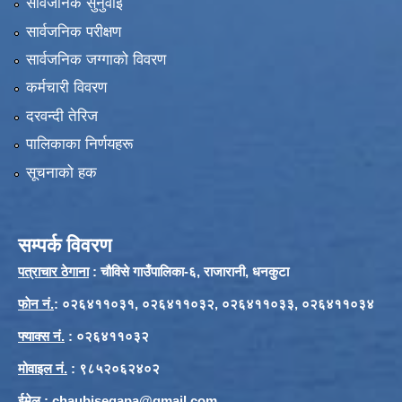
सार्वजनिक सुनुवाई
सार्वजनिक परीक्षण
सार्वजनिक जग्गाको विवरण
कर्मचारी विवरण
दरवन्दी तेरिज
पालिकाका निर्णयहरू
सूचनाको हक
सम्पर्क विवरण
पत्राचार ठेगाना
: चौविसे गाउँपालिका-६, राजारानी, धनकुटा
फाेन नं.
: ०२६४११०३१, ०२६४११०३२, ०२६४११०३३, ०२६४११०३४
फ्याक्स नं.
: ०२६४११०३२
मोवाइल नं.
: ९८५२०६२४०२
ईमेल
:
chaubisegapa@gmail.com