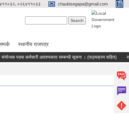
४११०३२, ०२६४११०३३
chaubisegapa@gmail.com
Search form
Search
म्पर्क
स्थानीय राजपत्र
ोजक पदमा कर्मचारी आवश्यकता सम्बन्धी सूचना । (पाठ्यक्रम सहित)
सहकार