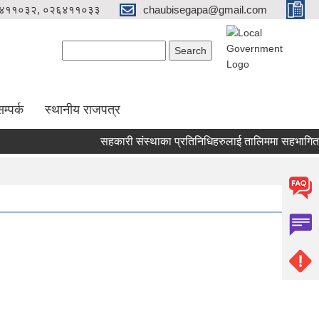
४११०३२, ०२६४११०३३
chaubisegapa@gmail.com
Search form
Search
म्पर्क
स्थानीय राजपत्र
सहकारी संस्थाका प्रतिनिधिहरुलाई तालिममा सहभागिताका लाग