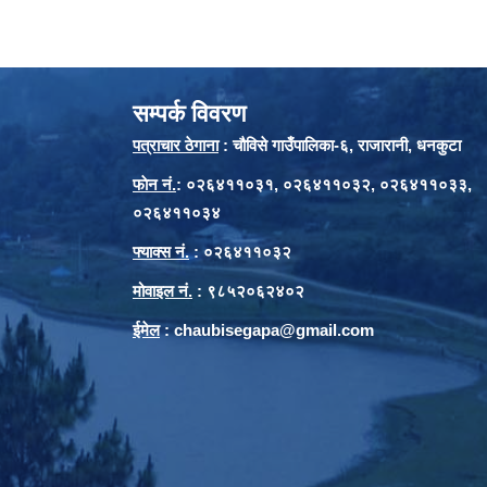
सम्पर्क विवरण
पत्राचार ठेगाना
: चौविसे गाउँपालिका-६, राजारानी, धनकुटा
फाेन नं.
: ०२६४११०३१, ०२६४११०३२, ०२६४११०३३,
०२६४११०३४
फ्याक्स नं.
: ०२६४११०३२
मोवाइल नं.
: ९८५२०६२४०२
ईमेल
:
chaubisegapa@gmail.com