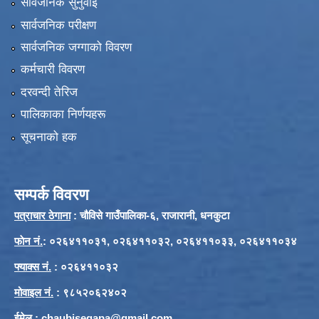
सार्वजनिक सुनुवाई
सार्वजनिक परीक्षण
सार्वजनिक जग्गाको विवरण
कर्मचारी विवरण
दरवन्दी तेरिज
पालिकाका निर्णयहरू
सूचनाको हक
सम्पर्क विवरण
पत्राचार ठेगाना
: चौविसे गाउँपालिका-६, राजारानी, धनकुटा
फाेन नं.
: ०२६४११०३१, ०२६४११०३२, ०२६४११०३३, ०२६४११०३४
फ्याक्स नं.
: ०२६४११०३२
मोवाइल नं.
: ९८५२०६२४०२
ईमेल
:
chaubisegapa@gmail.com