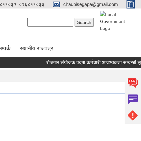
४११०३२, ०२६४११०३३
chaubisegapa@gmail.com
Search form
Search
म्पर्क
स्थानीय राजपत्र
रोजगार संयोजक पदमा कर्मचारी आवश्यकता सम्बन्धी सूचना