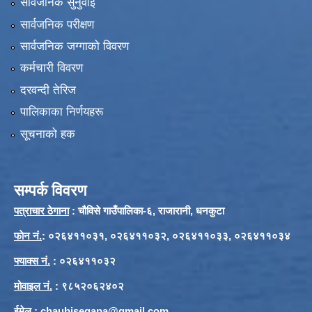
सार्वजनिक सुनुवाई
सार्वजनिक परीक्षण
सार्वजनिक जग्गाको विवरण
कर्मचारी विवरण
दरवन्दी तेरिज
पालिकाका निर्णयहरू
सूचनाको हक
सम्पर्क विवरण
पत्राचार ठेगाना
: चौविसे गाउँपालिका-६, राजारानी, धनकुटा
फाेन नं.
: ०२६४११०३१, ०२६४११०३२, ०२६४११०३३, ०२६४११०३४
फ्याक्स नं.
: ०२६४११०३२
मोवाइल नं.
: ९८५२०६२४०२
ईमेल
:
chaubisegapa@gmail.com