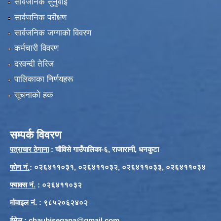
सार्वजनिक सुनुवाई
सार्वजनिक परीक्षण
सार्वजनिक जग्गाको विवरण
कर्मचारी विवरण
दरवन्दी तेरिज
पालिकाका निर्णयहरू
सूचनाको हक
सम्पर्क विवरण
पत्राचार ठेगाना
: चौविसे गाउँपालिका-६, राजारानी, धनकुटा
फाेन नं.
: ०२६४११०३१, ०२६४११०३२, ०२६४११०३३, ०२६४११०३४
फ्याक्स नं.
: ०२६४११०३२
मोवाइल नं.
: ९८५२०६२४०२
ईमेल
:
chaubisegapa@gmail.com