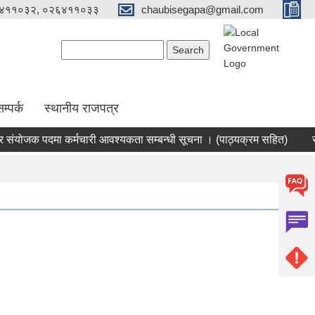
४११०३२, ०२६४११०३३
chaubisegapa@gmail.com
Search form
Search
म्पर्क
स्थानीय राजपत्र
योजक पदमा कर्मचारी आवश्यकता सम्बन्धी सूचना । (पाठ्यक्रम सहित)
सहका