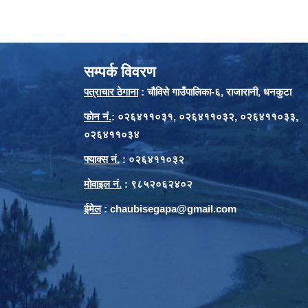
सम्पर्क विवरण
पत्राचार ठेगाना
: चौविसे गाउँपालिका-६, राजारानी, धनकुटा
फाेन नं.
: ०२६४११०३१, ०२६४११०३२, ०२६४११०३३,
०२६४११०३४
फ्याक्स नं.
: ०२६४११०३२
मोवाइल नं.
: ९८५२०६२४०२
ईमेल
:
chaubisegapa@gmail.com