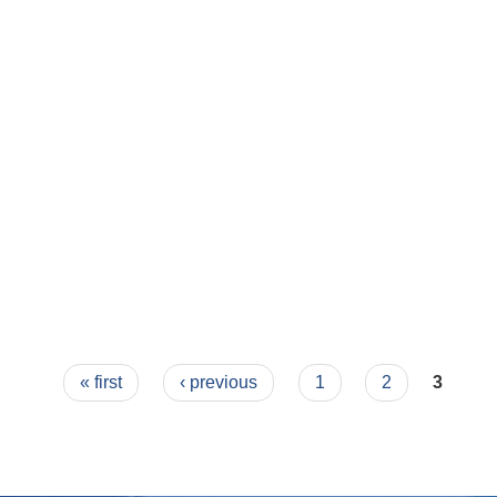
« first
‹ previous
1
2
3