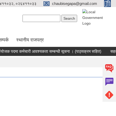
४११०३२, ०२६४११०३३
chaubisegapa@gmail.com
Search form
Search
म्पर्क
स्थानीय राजपत्र
क पदमा कर्मचारी आवश्यकता सम्बन्धी सूचना । (पाठ्यक्रम सहित)
सहकारी 