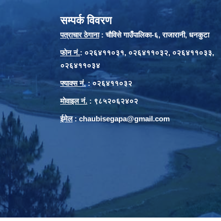
सम्पर्क विवरण
पत्राचार ठेगाना
: चौविसे गाउँपालिका-६, राजारानी, धनकुटा
फाेन नं.
: ०२६४११०३१, ०२६४११०३२, ०२६४११०३३,
०२६४११०३४
फ्याक्स नं.
: ०२६४११०३२
मोवाइल नं.
: ९८५२०६२४०२
ईमेल
:
chaubisegapa@gmail.com