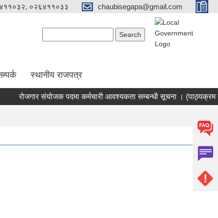
४११०३२, ०२६४११०३३
chaubisegapa@gmail.com
Search form
Search
म्पर्क
स्थानीय राजपत्र
रोजगार संयोजक पदमा कर्मचारी आवश्यकता सम्बन्धी सूचना । (पाठ्यक्रम सह