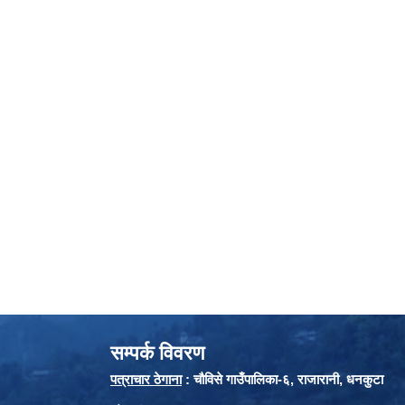
सम्पर्क विवरण
पत्राचार ठेगाना
: चौविसे गाउँपालिका-६, राजारानी, धनकुटा