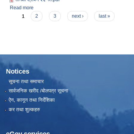
Read more
about आ.व. २०८१/८२ को वार्षिक समिक्षा कार्यक्रम श्रावण
Pages
२६ गते
1
2
3
next ›
last »
Notices
सूचना तथा समाचार
सार्वजनिक खरीद /बोलपत्र सूचना
ऐन, कानून तथा निर्देशिका
कर तथा शुल्कहरु
eGov services