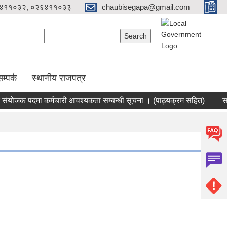
४११०३२, ०२६४११०३३
chaubisegapa@gmail.com
Search form
Search
म्पर्क
स्थानीय राजपत्र
योजक पदमा कर्मचारी आवश्यकता सम्बन्धी सूचना । (पाठ्यक्रम सहित)
सहका