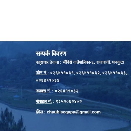
सम्पर्क विवरण
पत्राचार ठेगाना
: चौविसे गाउँपालिका-६, राजारानी, धनकुटा
फाेन नं.
: ०२६४११०३१, ०२६४११०३२, ०२६४११०३३,
०२६४११०३४
फ्याक्स नं.
: ०२६४११०३२
मोवाइल नं.
: ९८५२०६२४०२
ईमेल
:
chaubisegapa@gmail.com