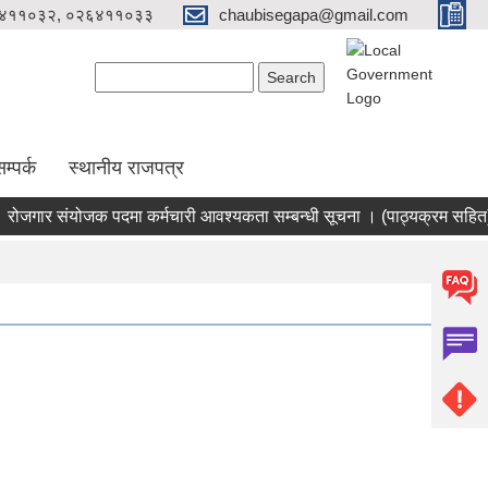
४११०३२, ०२६४११०३३
chaubisegapa@gmail.com
Search form
Search
म्पर्क
स्थानीय राजपत्र
जगार संयोजक पदमा कर्मचारी आवश्यकता सम्बन्धी सूचना । (पाठ्यक्रम सहित)