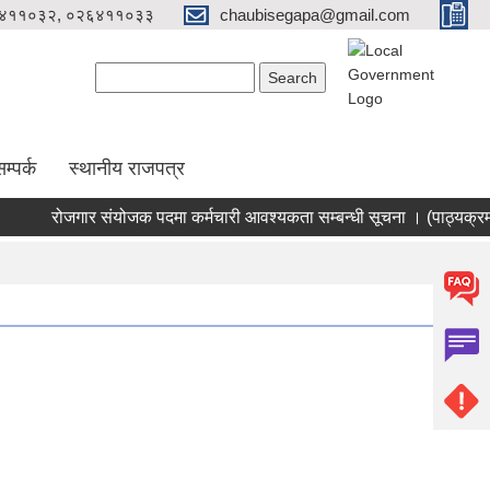
४११०३२, ०२६४११०३३
chaubisegapa@gmail.com
Search form
Search
म्पर्क
स्थानीय राजपत्र
रोजगार संयोजक पदमा कर्मचारी आवश्यकता सम्बन्धी सूचना । (पाठ्यक्रम स