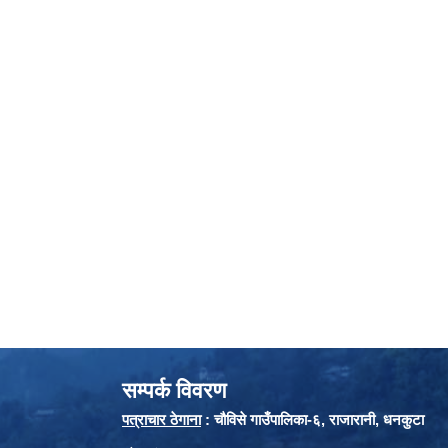
सम्पर्क विवरण
पत्राचार ठेगाना
: चौविसे गाउँपालिका-६, राजारानी, धनकुटा