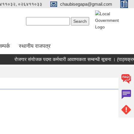
४११०३२, ०२६४११०३३
chaubisegapa@gmail.com
Search form
Search
म्पर्क
स्थानीय राजपत्र
रोजगार संयोजक पदमा कर्मचारी आवश्यकता सम्बन्धी सूचना । (पाठ्यक्रम 