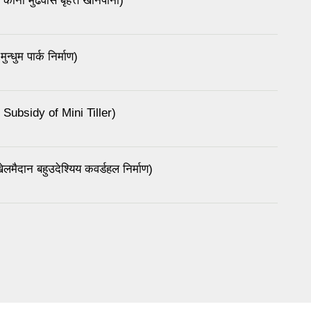
ोर्ना मुढेवास बृहत्त खानेपानी)
्धुम पार्क निर्माण)
 Subsidy of Mini Tiller)
लमैदान बहुउदेश्यिय कवर्डहल निर्माण)