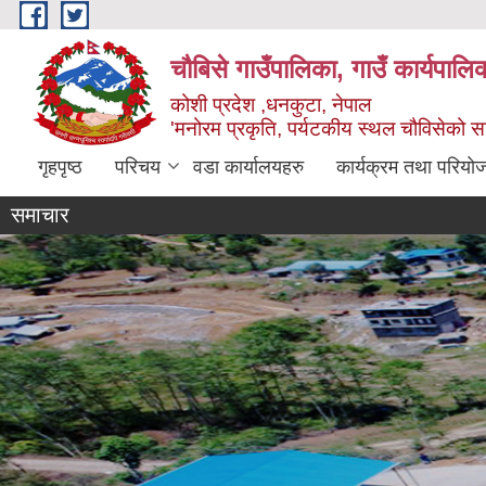
Skip to main content
चौबिसे गाउँपालिका, गाउँ कार्यपालि
कोशी प्रदेश ,धनकुटा, नेपाल
'मनोरम प्रकृति, पर्यटकीय स्थल चौविसेको 
गृहपृष्ठ
परिचय
वडा कार्यालयहरु
कार्यक्रम तथा परियो
समाचार