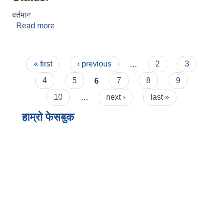
वर्तमान
Read more
about राजकुमार लिम्बु
Pages
« first
‹ previous
…
2
3
4
5
6
7
8
9
10
…
next ›
last »
हाम्राे फेसबुक