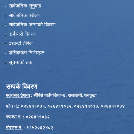
सार्वजनिक सुनुवाई
सार्वजनिक परीक्षण
सार्वजनिक जग्गाको विवरण
कर्मचारी विवरण
दरवन्दी तेरिज
पालिकाका निर्णयहरू
सूचनाको हक
सम्पर्क विवरण
पत्राचार ठेगाना
: चौविसे गाउँपालिका-६, राजारानी, धनकुटा
फाेन नं.
: ०२६४११०३१, ०२६४११०३२, ०२६४११०३३, ०२६४११०३४
फ्याक्स नं.
: ०२६४११०३२
मोवाइल नं.
: ९८५२०६२४०२